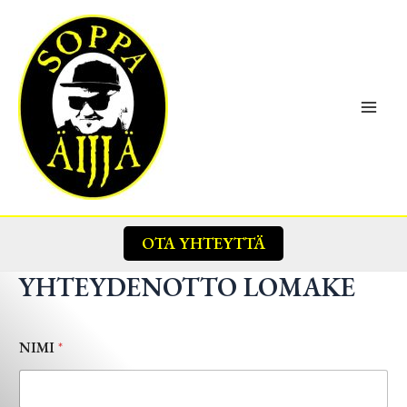
Siirry
sisältöön
Main
Men
OTA YHTEYTTÄ
YHTEYDENOTTO LOMAKE
NIMI
*