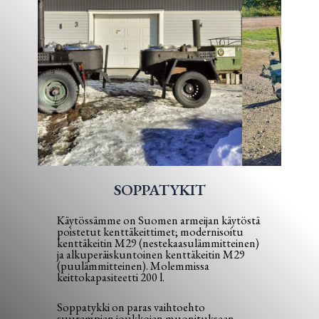
SOPPATYKIT
Käytössämme on Suomen armeijan käytöstä
poistetut kenttäkeittimet; modernisoitu
kenttäkeitin M29 (nestekaasulämmitteinen)
ja alkuperäiskuntoinen kenttäkeitin M29
(puulämmitteinen). Molemmissa
keittokapasiteetti 200 l.
Soppatykki on paras vaihtoehto
suurempien joukkojen muonitukseen.